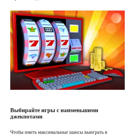
Выбирайте игры с наименьшими
джекпотами
Чтобы иметь максимальные шансы выиграть в