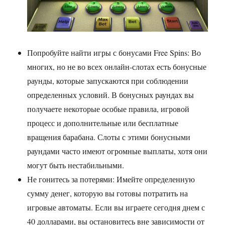
Попробуйте найти игры с бонусами Free Spins: Во
многих, но не во всех онлайн-слотах есть бонусные
раунды, которые запускаются при соблюдении
определенных условий. В бонусных раундах вы
получаете некоторые особые правила, игровой
процесс и дополнительные или бесплатные
вращения барабана. Слоты с этими бонусными
раундами часто имеют огромные выплаты, хотя они
могут быть нестабильными.
Не гонитесь за потерями: Имейте определенную
сумму денег, которую вы готовы потратить на
игровые автоматы. Если вы играете сегодня днем ​​с
40 долларами, вы остановитесь вне зависимости от