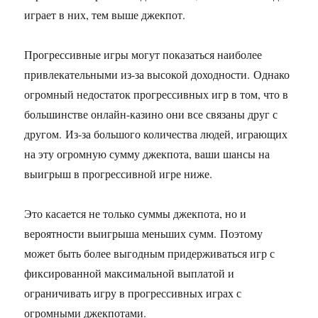
играет в них, тем выше джекпот.
Прогрессивные игры могут показаться наиболее
привлекательными из-за высокой доходности. Однако
огромный недостаток прогрессивных игр в том, что в
большинстве онлайн-казино они все связаны друг с
другом. Из-за большого количества людей, играющих
на эту огромную сумму джекпота, ваши шансы на
выигрыш в прогрессивной игре ниже.
Это касается не только суммы джекпота, но и
вероятности выигрыша меньших сумм. Поэтому
может быть более выгодным придерживаться игр с
фиксированной максимальной выплатой и
ограничивать игру в прогрессивных играх с
огромными джекпотами.