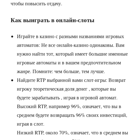
чтобы повысить отдачу.
Как выиграть в онлайн-слоты
Играйте в казино с разными названиями игровых
автоматов: Не все онлайн-казино одинаковы. Вам
нужно найти тот, который имеет большие именные
игровые автоматы и в вашем предпочтительном
жанре. Помните: чем больше, тем лучше.
Найдите RTP выбранной вами слот-игры: Возврат
игроку теоретическая доля денег , которые вы
будете зарабатывать , играя в игровой автомат.
Высокий RTP, например 96%, означает, что вы в
среднем будете возвращать 96% своих инвестиций,
играя в слот.
Низкий RTP, около 70%, означает, что в среднем вы