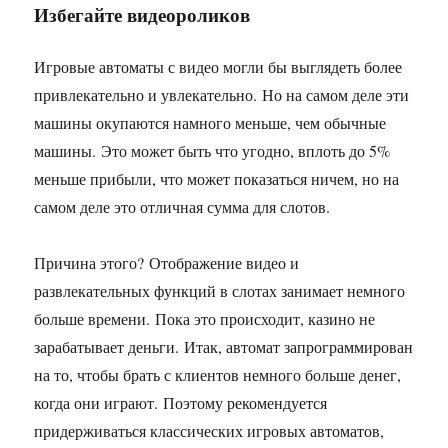
Избегайте видеороликов
Игровые автоматы с видео могли бы выглядеть более
привлекательно и увлекательно. Но на самом деле эти
машины окупаются намного меньше, чем обычные
машины. Это может быть что угодно, вплоть до 5%
меньше прибыли, что может показаться ничем, но на
самом деле это отличная сумма для слотов.
Причина этого? Отображение видео и
развлекательных функций в слотах занимает немного
больше времени. Пока это происходит, казино не
зарабатывает деньги. Итак, автомат запрограммирован
на то, чтобы брать с клиентов немного больше денег,
когда они играют. Поэтому рекомендуется
придерживаться классических игровых автоматов,